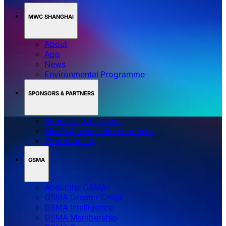
MWC SHANGHAI
About
App
News
Environmental Programme
SPONSORS & PARTNERS
Sponsors & partners
Media & association partners
Why sponsor
GSMA
About the GSMA
GSMA Greater China
GSMA Intelligence
GSMA Membership