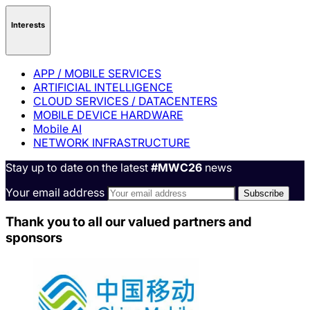
Interests
APP / MOBILE SERVICES
ARTIFICIAL INTELLIGENCE
CLOUD SERVICES / DATACENTERS
MOBILE DEVICE HARDWARE
Mobile AI
NETWORK INFRASTRUCTURE
Stay up to date on the latest
#MWC26
news
Your email address
Thank you to all our valued partners and
sponsors