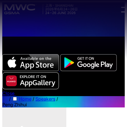
Skip to main content.
The all-new Chinese edition of the MWC Series app
now available.
Close
/
Home
/
Speakers
/
Peng Zhihui