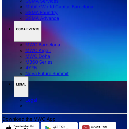
GSMA Services
Mobile World Capital Barcelona
GSMA Foundry
GSMA Advance
GSMA EVENTS
MWC Barcelona
MWC Kigali
MWC Doha
M360 Series
4YFN
Nova Future Summit
LEGAL
Legal
Download the MWC App